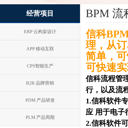
BPM 
经营项目
信科BP
ERP 云构架设计
理，从订
APP 移动互联
简单，可
可快速实
CPS智能生产
信科流程管
B2B 品牌营销
行，以及流
1.信科软件
PDM 产品研发
应 用于电
PLM 产品周期
2.信科软件