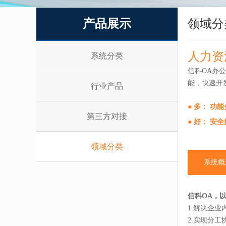
产品展示
领域分
人力资
系统分类
信科OA办
能，快速开
行业产品
● 多： 功
第三方对接
● 好： 安
领域分类
系统概
信科OA，
1.解决企
2.实现分