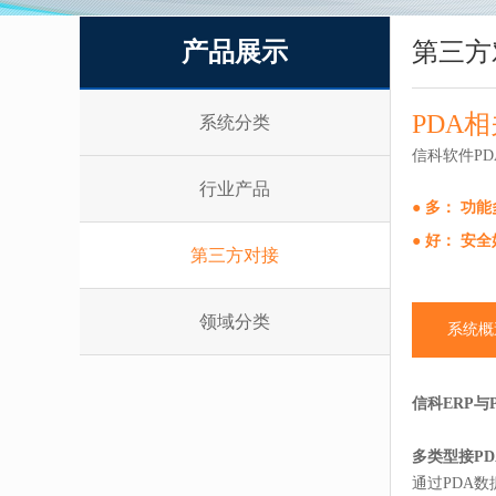
产品展示
第三方
PDA相
系统分类
信科软件P
行业产品
● 多： 功
● 好： 安
第三方对接
领域分类
系统概
信科ERP与
多类型接PD
通过PDA