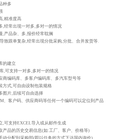
品品种多
强
求高,精准度高
码多,经常出现一对多,多对一的情况
价慢,产品杂、多,报价经常耽搁
大,导致跟单复杂,经常出现分批采购,分批、合并发货等.
品库的建立
EM库,可支持一对多,多对一的情况
多供应商编码库、多客户编码库、多汽车型号等
包装方式,可自由设制包装规格
品多图片,后续可自由选择
过OEM、客户码、供应商码等任何一个编码可以定位到产品
建立,可支持EXCEL导入或从邮件生成
调取产品的历史交易信息(如:工厂、客户、价格等)
或手动分配到采购部(即以任务的方式下达国内询价)