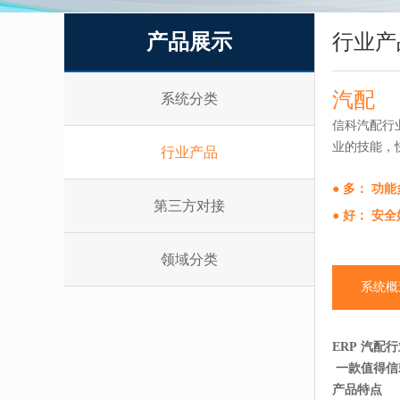
产品展示
行业产
汽配
系统分类
信科汽配行
业的技能，
行业产品
● 多： 功
第三方对接
● 好： 安
领域分类
系统概
ERP 汽配
一款值得信
产品特点