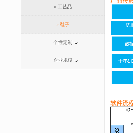
产品特
» 工艺品
» 鞋子
个性定制
企业规模
软件流