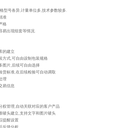
,规格型号各异,计量单位多,技术参数较多.
求精准
求严格
单容易出现组套等情况.
品库的建立
包装方式,可自由设制包装规格
品多图片,后续可自由选择
品验货标准,在后续检验可自动调取
套处理
史交易信息
料分权管理,自动关联对应的客户产品
标准唛头建立,支持文字和图片唛头
跟踪提醒设置
销后反馈分析