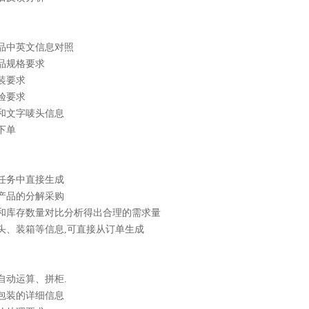
产品中英文信息对照
产品规格要求
包装要求
检验要求
片和文字唛头信息
套下单
购任务中直接生成
套产品的分解采购
数量和库存数量对比分析得出合理的需求量
唛头、装箱等信息,可直接从订单生成
装自动运算、拼柜.
外包装的详细信息