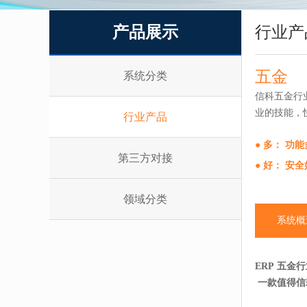
产品展示
行业产
五金
系统分类
信科五金行
业的技能，
行业产品
● 多： 功
第三方对接
● 好： 安
领域分类
系统概
ERP 五金
一款值得信