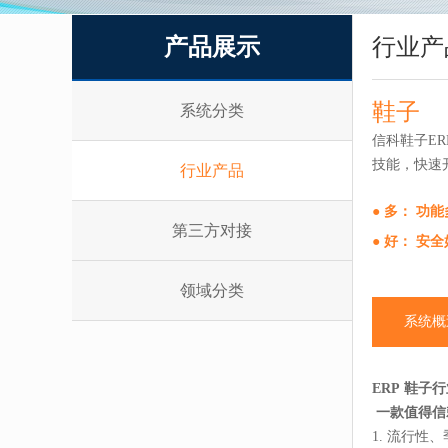
产品展示
行业产
鞋子
系统分类
信科鞋子E
技能，快速
行业产品
● 多： 功
第三方对接
● 好： 安
领域分类
系统概
ERP 鞋子
一款值得信
1. 流行