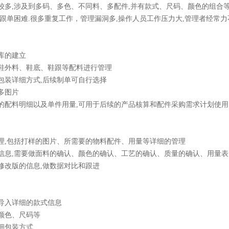
属性较多,涉及到多码、多色、不同料、多配件,并有款式、尺码、颜色的组合
杂,跟单困难.很多重复工作，管理漏洞多,操作人员工作压力大,管理者经常
品库的建立
料、鞋外料、鞋底、鞋跟等配料进行管理
多包装详细方式,后续制单可自行选择
品多图片
产品的配料明细以及单件用量,可用于后续的产品核算和配件采购需求计划使用
的管理,包括打样的图片、所需要的物料配件、用量等详细的管理
样的信息,需要做面料的确认、颜色的确认、工艺的确认、质量的确认、用量
次修改版的信息,做数据对比和跟进
库导入详细的款式信息
的颜色、尺码等
详细包装方式