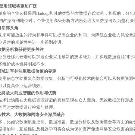
op的应用领域将更加广泛
越多的企业选择采用Hadoop和其他类型的大数据存贮架构，相应的，分包
op架构占据有利地位时，企业使用高级分析方法所处理大量数据可以为盈利
将崭露头角
未来可能放生的行为和事件可以提高企业的利润。为降低企业收入风险暴
业运营的卓越性将进一步得到改进。
的数据分析将获得更多关注
业务迁移到云端可以加速企业采用最新的技术能力，并实现数据资源到行
术维护成本也将削减不少。
学领域进军并注重数据价值的界定
使用信息学助推复杂数据收集、分析与可视化技术的整合可以从数据资源
可以提高企业运营绩效。
视化将放大商业智能的作用与优势
技术让隐藏在大数据资源背后的真相呈现在众人面前。无论数据怎样形成
的同时对数据进行检索与处理。
、云技术、大数据和网络安全深层融合
术，比如说数据质量控制、数据准备、数据分析以及数据整合等方面的融
度增加时，互通性以及机器学习将会成为保护资产免遭网络安全危害的重